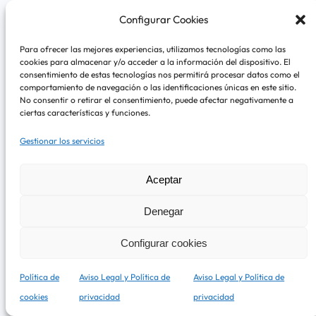
mano o mercados en línea.
Configurar Cookies
Cuando compres ropa de Disney, asegúrate de
Para ofrecer las mejores experiencias, utilizamos tecnologías como las
verificar la autenticidad de los productos y ten en
cookies para almacenar y/o acceder a la información del dispositivo. El
consentimiento de estas tecnologías nos permitirá procesar datos como el
cuenta que los precios pueden variar según la tienda
comportamiento de navegación o las identificaciones únicas en este sitio.
y el lugar de compra. Además, es posible que desees
No consentir o retirar el consentimiento, puede afectar negativamente a
ciertas características y funciones.
estar atento a las ventas y promociones, ya que
algunas tiendas ofrecen descuentos en ropa de
Gestionar los servicios
Disney en ciertas épocas del año.
Aceptar
Denegar
¿Cómo puedo encontrar ropa de Disney
Configurar cookies
para adultos?
Política de
Aviso Legal y Política de
Aviso Legal y Política de
Encontrar ropa de Disney para adultos es más fácil
cookies
privacidad
privacidad
que nunca, ya que la demanda de productos con