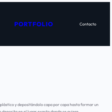
PORTFOLIO
Contacto
plástico y depositándolo capa por capa hasta formar un
o deposita en el lugar exacto donde se quiere.