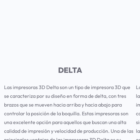
DELTA
Las impresoras 3D Delta son un tipo de impresora 3D que
L
n
se caracteriza por su diseño en forma de delta, con tres
l
brazos que se mueven hacia arriba y hacia abajo para
i
controlar la posición de la boquilla. Estas impresoras son
c
una excelente opción para aquellos que buscan una alta
s
calidad de impresión y velocidad de producción. Una de las
l
principales ventajas de las impresoras 3D Delta es su
e