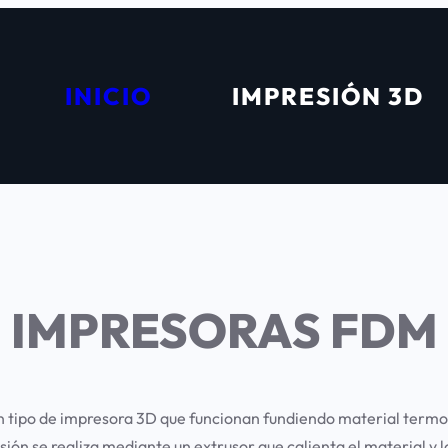
INICIO
IMPRESIÓN 3D
IMPRESORAS FDM
 tipo de impresora 3D que funcionan fundiendo material termo
ión se realiza mediante un extrusor que calienta el material y l