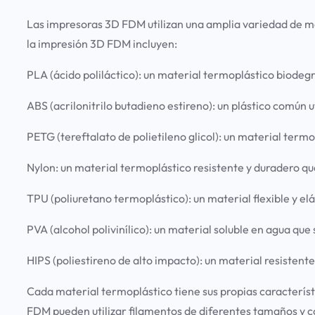
Las impresoras 3D FDM utilizan una amplia variedad de ma
la impresión 3D FDM incluyen:
PLA (ácido poliláctico):
un material termoplástico biodegra
ABS (acrilonitrilo butadieno estireno):
un plástico común ut
PETG (tereftalato de polietileno glicol):
un material termop
Nylon
: un material termoplástico resistente y duradero que
TPU (poliuretano termoplástico):
un material flexible y el
PVA (alcohol polivinílico):
un material soluble en agua que
HIPS (poliestireno de alto impacto):
un material resistente
Cada material termoplástico tiene sus propias caracterís
FDM pueden utilizar filamentos de diferentes tamaños y c